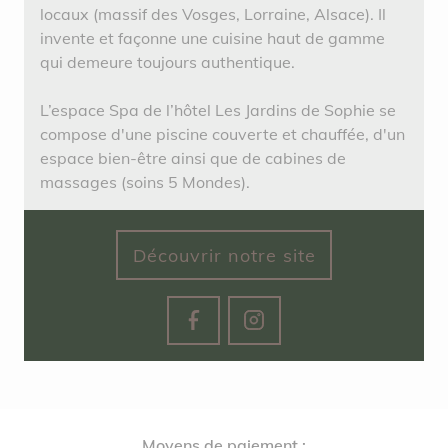
locaux (massif des Vosges, Lorraine, Alsace). Il
invente et façonne une cuisine haut de gamme
qui demeure toujours authentique.
L’espace Spa de l’hôtel Les Jardins de Sophie se
compose d'une piscine couverte et chauffée, d'un
espace bien-être ainsi que de cabines de
massages (soins 5 Mondes).
Découvrir notre site
Moyens de paiement :